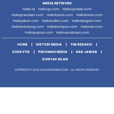
MEDIA NETWORK
Hallo.id
Halloup.com
Halloupdate.com
Hallopresiden.com
Hallotokoh.com
Hallobisnis.com
Hallojabar.com
Hallokaltim.com
Hallotangsel.com
Hallobandung.com
Hallokampus.com
Halloidn.com
Hallopapua.com
Hallosurabaya.com
HOME
HISTORI MEDIA
TIM REDAKSI
KODE ETIK
PEDOMAN MEDIA
HAK JAWAB
KONTAK IKLAN
COPYRIGHT © 2026 HALLOSURABAYA.COM - ALL RIGHTS RESERVED