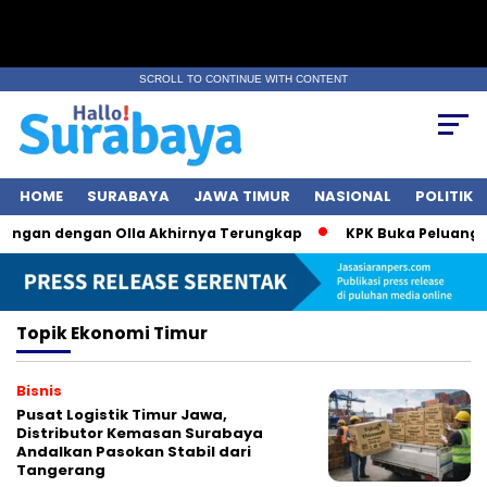
SCROLL TO CONTINUE WITH CONTENT
HOME
SURABAYA
JAWA TIMUR
NASIONAL
POLITIK
bungan dengan Olla Akhirnya Terungkap
KPK Buka Peluang Pe
Topik
Ekonomi Timur
Bisnis
Pusat Logistik Timur Jawa,
Distributor Kemasan Surabaya
Andalkan Pasokan Stabil dari
Tangerang