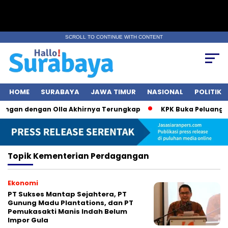
SCROLL TO CONTINUE WITH CONTENT
HOME
SURABAYA
JAWA TIMUR
NASIONAL
POLITIK
ungan dengan Olla Akhirnya Terungkap
KPK Buka Peluang Pe
Topik
Kementerian Perdagangan
Ekonomi
PT Sukses Mantap Sejahtera, PT
Gunung Madu Plantations, dan PT
Pemukasakti Manis Indah Belum
Impor Gula