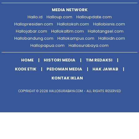
MEDIA NETWORK
Hallo.id
Halloup.com
Halloupdate.com
Hallopresiden.com
Hallotokoh.com
Hallobisnis.com
Hallojabar.com
Hallokaltim.com
Hallotangsel.com
Hallobandung.com
Hallokampus.com
Halloidn.com
Hallopapua.com
Hallosurabaya.com
HOME
HISTORI MEDIA
TIM REDAKSI
KODE ETIK
PEDOMAN MEDIA
HAK JAWAB
KONTAK IKLAN
COPYRIGHT © 2026 HALLOSURABAYA.COM - ALL RIGHTS RESERVED