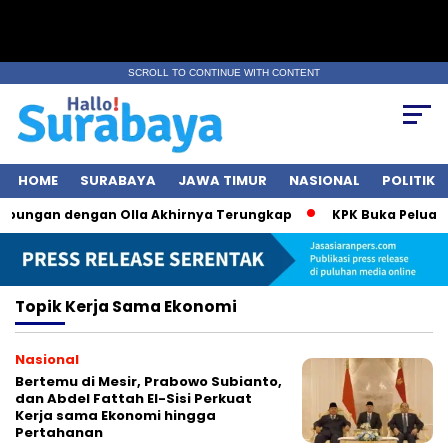
SCROLL TO CONTINUE WITH CONTENT
HOME
SURABAYA
JAWA TIMUR
NASIONAL
POLITIK
Hubungan dengan Olla Akhirnya Terungkap
KPK Buka Peluang 
Topik
Kerja Sama Ekonomi
Nasional
Bertemu di Mesir, Prabowo Subianto,
dan Abdel Fattah El-Sisi Perkuat
Kerja sama Ekonomi hingga
Pertahanan