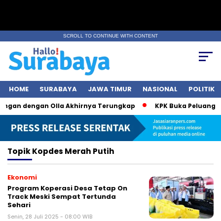
SCROLL TO CONTINUE WITH CONTENT
HOME
SURABAYA
JAWA TIMUR
NASIONAL
POLITIK
ungan dengan Olla Akhirnya Terungkap
KPK Buka Peluang Pe
Topik
Kopdes Merah Putih
Ekonomi
Program Koperasi Desa Tetap On
Track Meski Sempat Tertunda
Sehari
Senin, 28 Juli 2025 - 08:00 WIB