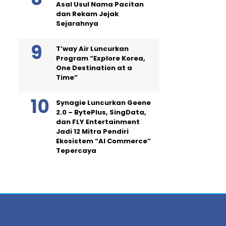
Asal Usul Nama Pacitan
dan Rekam Jejak
Sejarahnya
T’way Air Luncurkan
Program “Explore Korea,
One Destination at a
Time”
Synagie Luncurkan Geene
2.0 – BytePlus, SingData,
dan FLY Entertainment
Jadi 12 Mitra Pendiri
Ekosistem “AI Commerce”
Tepercaya