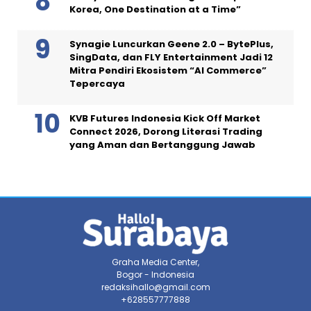
Korea, One Destination at a Time”
Synagie Luncurkan Geene 2.0 – BytePlus,
SingData, dan FLY Entertainment Jadi 12
Mitra Pendiri Ekosistem “AI Commerce”
Tepercaya
KVB Futures Indonesia Kick Off Market
Connect 2026, Dorong Literasi Trading
yang Aman dan Bertanggung Jawab
Graha Media Center,
Bogor - Indonesia
redaksihallo@gmail.com
+628557777888