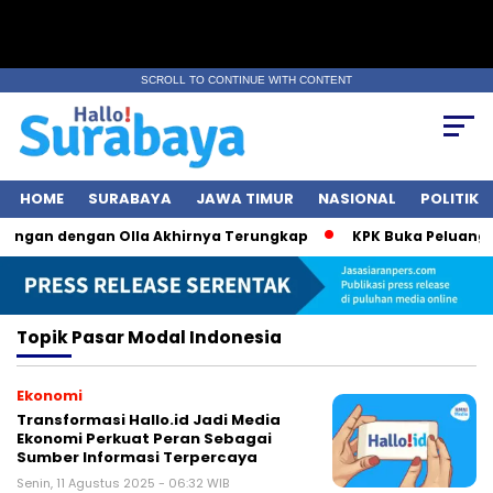
SCROLL TO CONTINUE WITH CONTENT
HOME
SURABAYA
JAWA TIMUR
NASIONAL
POLITIK
bungan dengan Olla Akhirnya Terungkap
KPK Buka Peluang Pe
Topik
Pasar Modal Indonesia
Ekonomi
Transformasi Hallo.id Jadi Media
Ekonomi Perkuat Peran Sebagai
Sumber Informasi Terpercaya
Senin, 11 Agustus 2025 - 06:32 WIB