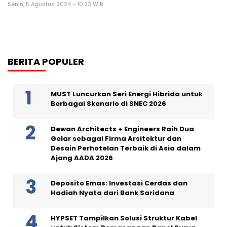
Senin, 5 Agustus 2024 - 10:23 WIB
BERITA POPULER
MUST Luncurkan Seri Energi Hibrida untuk
Berbagai Skenario di SNEC 2026
Dewan Architects + Engineers Raih Dua
Gelar sebagai Firma Arsitektur dan
Desain Perhotelan Terbaik di Asia dalam
Ajang AADA 2026
Deposito Emas: Investasi Cerdas dan
Hadiah Nyata dari Bank Saridana
HYPSET Tampilkan Solusi Struktur Kabel