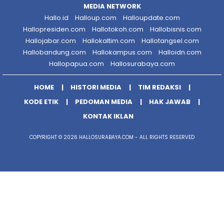
MEDIA NETWORK
Hallo.id
Halloup.com
Halloupdate.com
Hallopresiden.com
Hallotokoh.com
Hallobisnis.com
Hallojabar.com
Hallokaltim.com
Hallotangsel.com
Hallobandung.com
Hallokampus.com
Halloidn.com
Hallopapua.com
Hallosurabaya.com
HOME
HISTORI MEDIA
TIM REDAKSI
KODE ETIK
PEDOMAN MEDIA
HAK JAWAB
KONTAK IKLAN
COPYRIGHT © 2026 HALLOSURABAYA.COM - ALL RIGHTS RESERVED