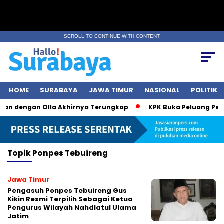
SCROLL TO CONTINUE WITH CONTENT
HOME
SURABAYA
JAWA TIMUR
NASIONAL
POLITIK
gan dengan Olla Akhirnya Terungkap
KPK Buka Peluang Perik
Topik
Ponpes Tebuireng
Jawa Timur
Pengasuh Ponpes Tebuireng Gus
Kikin Resmi Terpilih Sebagai Ketua
Pengurus Wilayah Nahdlatul Ulama
Jatim