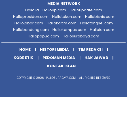
MEDIA NETWORK
Hallo.id
Halloup.com
Halloupdate.com
Hallopresiden.com
Hallotokoh.com
Hallobisnis.com
Hallojabar.com
Hallokaltim.com
Hallotangsel.com
Hallobandung.com
Hallokampus.com
Halloidn.com
Hallopapua.com
Hallosurabaya.com
HOME
HISTORI MEDIA
TIM REDAKSI
KODE ETIK
PEDOMAN MEDIA
HAK JAWAB
KONTAK IKLAN
COPYRIGHT © 2026 HALLOSURABAYA.COM - ALL RIGHTS RESERVED