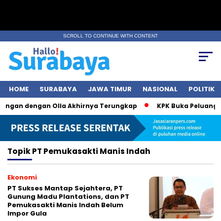
SCROLL TO CONTINUE WITH CONTENT
HOME
SURABAYA
JAWA TIMUR
NASIONAL
POLITIK
bungan dengan Olla Akhirnya Terungkap
KPK Buka Peluang Pe
Topik
PT Pemukasakti Manis Indah
Ekonomi
PT Sukses Mantap Sejahtera, PT
Gunung Madu Plantations, dan PT
Pemukasakti Manis Indah Belum
Impor Gula