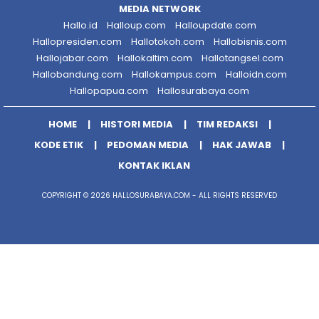
MEDIA NETWORK
Hallo.id
Halloup.com
Halloupdate.com
Hallopresiden.com
Hallotokoh.com
Hallobisnis.com
Hallojabar.com
Hallokaltim.com
Hallotangsel.com
Hallobandung.com
Hallokampus.com
Halloidn.com
Hallopapua.com
Hallosurabaya.com
HOME
HISTORI MEDIA
TIM REDAKSI
KODE ETIK
PEDOMAN MEDIA
HAK JAWAB
KONTAK IKLAN
COPYRIGHT © 2026 HALLOSURABAYA.COM - ALL RIGHTS RESERVED