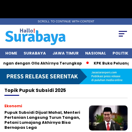
SCROLL TO CONTINUE WITH CONTENT
HOME
SURABAYA
JAWA TIMUR
NASIONAL
POLITIK
bungan dengan Olla Akhirnya Terungkap
KPK Buka Peluang Pe
Topik
Pupuk Subsidi 2025
Ekonomi
Pupuk Subsidi Dijual Mahal, Menteri
Pertanian Langsung Turun Tangan,
Petani Lumajang Akhirnya Bisa
Bernapas Lega