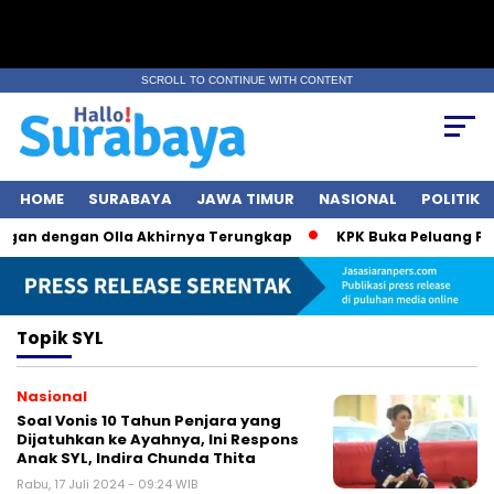
SCROLL TO CONTINUE WITH CONTENT
HOME
SURABAYA
JAWA TIMUR
NASIONAL
POLITIK
ngan dengan Olla Akhirnya Terungkap
KPK Buka Peluang Per
Topik
SYL
Nasional
Soal Vonis 10 Tahun Penjara yang
Dijatuhkan ke Ayahnya, Ini Respons
Anak SYL, Indira Chunda Thita
Rabu, 17 Juli 2024 - 09:24 WIB