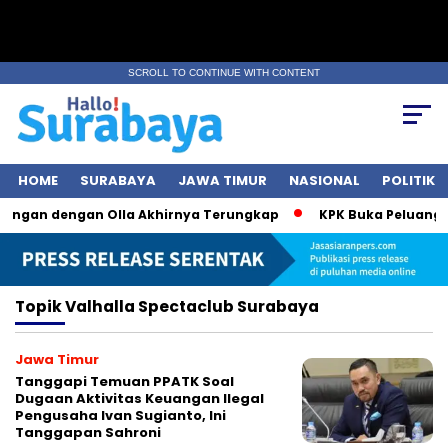
SCROLL TO CONTINUE WITH CONTENT
HOME
SURABAYA
JAWA TIMUR
NASIONAL
POLITIK
bungan dengan Olla Akhirnya Terungkap
KPK Buka Peluang Pe
Topik
Valhalla Spectaclub Surabaya
Jawa Timur
Tanggapi Temuan PPATK Soal
Dugaan Aktivitas Keuangan Ilegal
Pengusaha Ivan Sugianto, Ini
Tanggapan Sahroni