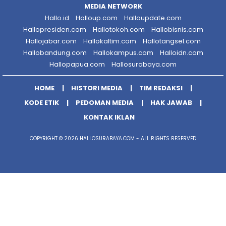
MEDIA NETWORK
Hallo.id
Halloup.com
Halloupdate.com
Hallopresiden.com
Hallotokoh.com
Hallobisnis.com
Hallojabar.com
Hallokaltim.com
Hallotangsel.com
Hallobandung.com
Hallokampus.com
Halloidn.com
Hallopapua.com
Hallosurabaya.com
HOME
HISTORI MEDIA
TIM REDAKSI
KODE ETIK
PEDOMAN MEDIA
HAK JAWAB
KONTAK IKLAN
COPYRIGHT © 2026 HALLOSURABAYA.COM - ALL RIGHTS RESERVED