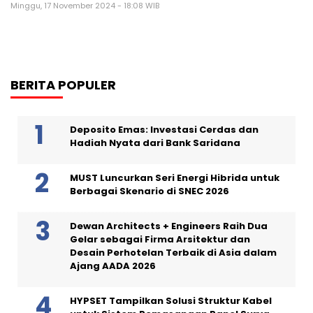
Minggu, 17 November 2024 - 18:08 WIB
BERITA POPULER
Deposito Emas: Investasi Cerdas dan
Hadiah Nyata dari Bank Saridana
MUST Luncurkan Seri Energi Hibrida untuk
Berbagai Skenario di SNEC 2026
Dewan Architects + Engineers Raih Dua
Gelar sebagai Firma Arsitektur dan
Desain Perhotelan Terbaik di Asia dalam
Ajang AADA 2026
HYPSET Tampilkan Solusi Struktur Kabel