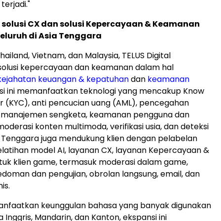
erjadi."
solusi CX dan solusi Kepercayaan & Keamanan
eluruh di Asia Tenggara
Thailand, Vietnam, dan Malaysia, TELUS Digital
olusi kepercayaan dan keamanan dalam hal
ejahatan keuangan & kepatuhan
dan
keamanan
lusi ini memanfaatkan teknologi yang mencakup Know
 (KYC), anti pencucian uang (AML), pencegahan
 manajemen sengketa, keamanan pengguna dan
 moderasi konten multimoda, verifikasi usia, dan deteksi
a Tenggara juga mendukung klien dengan pelabelan
elatihan model AI, layanan CX, layanan Kepercayaan &
uk klien game, termasuk moderasi dalam game,
oman dan pengujian, obrolan langsung, email, dan
is.
faatkan keunggulan bahasa yang banyak digunakan
 Inggris, Mandarin, dan Kanton, ekspansi ini