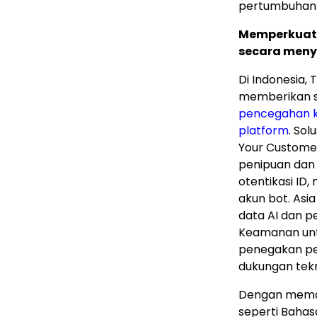
pertumbuhan t
Memperkuat 
secara meny
Di Indonesia, 
memberikan s
pencegahan k
platform
. So
Your Customer
penipuan dan
otentikasi ID,
akun bot. Asi
data AI dan p
Keamanan unt
penegakan ped
dukungan tekn
Dengan meman
seperti Bahasa