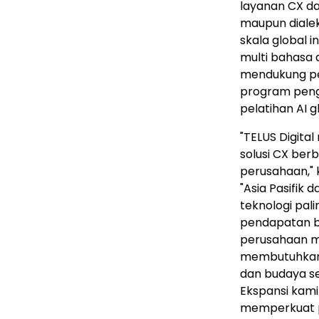
layanan CX d
maupun dialek
skala global 
multi bahasa d
mendukung pe
program peng
pelatihan AI 
"TELUS Digit
solusi CX berb
perusahaan," k
"Asia Pasifik
teknologi pal
pendapatan bar
perusahaan m
membutuhkan
dan budaya se
Ekspansi kami
memperkuat p