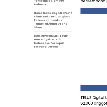
berkembang pe
Tersedia dalam 100
Bahasa
Haier Gandeng AO 1 Point
Slam, Buka Peluang bagi
Petenis Komunitas
Tampil di Ajang Grand
Slam
SUS ENVIRONMENT Raih
Dua Proyek WtE di
Indonesia, Percepat
Ekspansi Global
TELUS Digital 
82.000 anggot