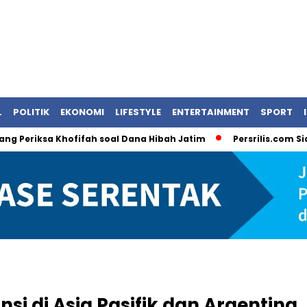
L
POLITIK
EKONOMI
LIFESTYLE
ENTERTAINMENT
SPORT
riksa Khofifah soal Dana Hibah Jatim
Persrilis.com Siap Pu
nsi di Asia Pasifik dan Argentina