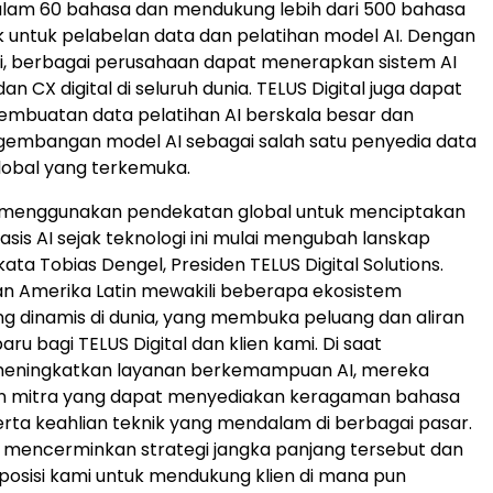
alam 60 bahasa dan mendukung lebih dari 500 bahasa
 untuk pelabelan data dan pelatihan model AI. Dengan
ini, berbagai perusahaan dapat menerapkan sistem AI
an CX digital di seluruh dunia. TELUS Digital juga dapat
mbuatan data pelatihan AI berskala besar dan
embangan model AI sebagai salah satu penyedia data
global yang terkemuka.
al menggunakan pendekatan global untuk menciptakan
asis AI sejak teknologi ini mulai mengubah lanskap
ata Tobias Dengel, Presiden TELUS Digital Solutions.
 dan Amerika Latin mewakili beberapa ekosistem
ing dinamis di dunia, yang membuka peluang dan aliran
u bagi TELUS Digital dan klien kami. Di saat
eningkatkan layanan berkemampuan AI, mereka
 mitra yang dapat menyediakan keragaman bahasa
rta keahlian teknik yang mendalam di berbagai pasar.
 mencerminkan strategi jangka panjang tersebut dan
osisi kami untuk mendukung klien di mana pun