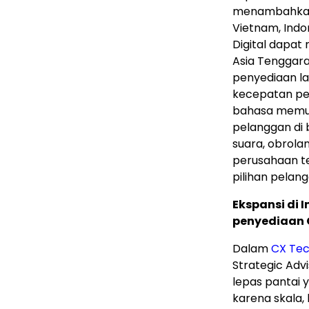
menambahkan 
Vietnam, Indo
Digital dapat
Asia Tenggar
penyediaan la
kecepatan p
bahasa memun
pelanggan di 
suara, obrola
perusahaan t
pilihan pelan
Ekspansi di 
penyediaan C
Dalam
CX Tec
Strategic Adv
lepas pantai y
karena skala, 