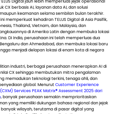
ELUS Digital jauh lebih memperluas jejak operasional
k CX berbasis AI, layanan data AI, dan solusi
maupun keamanan selama sembilan bulan terakhir.
ni memperkuat kehadiran TELUS Digital di Asia Pasifik,
nesia, Thailand, Vietnam, dan Malaysia, dan
angkauannya di Amerika Latin dengan membuka lokasi
ina. Di India, perusahaan ini telah memperluas dua
i Bengaluru dan Ahmedabad, dan membuka lokasi baru
hingga menjadi delapan lokasi di enam kota di negara
itian industri, berbagai perusahaan menerapkan AI di
i nilai CX sehingga membutukan mitra pengalaman
g memadukan teknologi terkini, tenaga ahli, dan
nyediaan global. Menurut
Customer Experience
CXM) Services PEAK Matrix® Assessment 2025 dari
p
, banyak perusahaan semakin memprioritaskan
nan yang memiliki dukungan bahasa regional dan jejak
 banyak wilayah, terutama di pasar digital yang