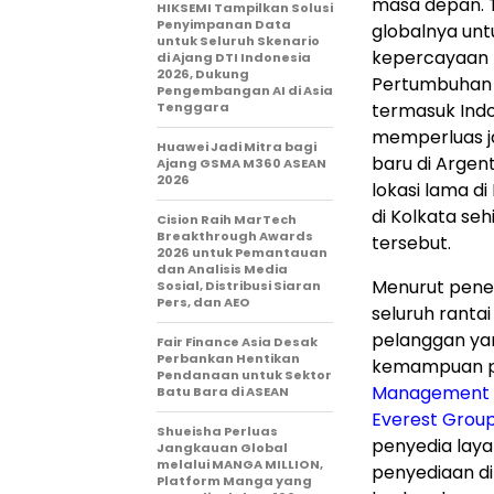
masa depan. T
HIKSEMI Tampilkan Solusi
Penyimpanan Data
globalnya untu
untuk Seluruh Skenario
kepercayaan 
di Ajang DTI Indonesia
2026, Dukung
Pertumbuhan i
Pengembangan AI di Asia
Tenggara
termasuk Indo
memperluas j
Huawei Jadi Mitra bagi
baru di Argent
Ajang GSMA M360 ASEAN
2026
lokasi lama d
di Kolkata se
Cision Raih MarTech
Breakthrough Awards
tersebut.
2026 untuk Pemantauan
dan Analisis Media
Menurut penel
Sosial, Distribusi Siaran
Pers, dan AEO
seluruh ranta
pelanggan yan
Fair Finance Asia Desak
Perbankan Hentikan
kemampuan pe
Pendanaan untuk Sektor
Management (
Batu Bara di ASEAN
Everest Grou
Shueisha Perluas
penyedia laya
Jangkauan Global
melalui MANGA MILLION,
penyediaan di
Platform Manga yang