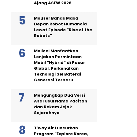
Ajang ASEW 2026
Mouser Bahas Masa
Depan Robot Humanoid
Lewat Episode “Rise of the
Robots”
Molicel Manfaatkan
Lonjakan Permintaan
Mobil “Hybrid” di Pasar
Global, Perkenalkan
Teknologi Sel Baterai
Generasi Terbaru
Mengungkap Dua Versi
Asal Usul Nama Pacitan
dan Rekam Jejak
Sejarahnya
T’way Air Luncurkan
Program “Explore Korea,