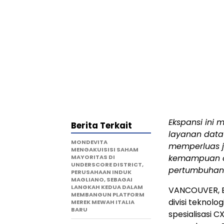
Ekspansi ini
Berita Terkait
layanan data
MONDEVITA
memperluas j
MENGAKUISISI SAHAM
kemampuan op
MAYORITAS DI
UNDERSCORE DISTRICT,
pertumbuhan
PERUSAHAAN INDUK
MAGLIANO, SEBAGAI
LANGKAH KEDUA DALAM
VANCOUVER, 
MEMBANGUN PLATFORM
divisi teknolo
MEREK MEWAH ITALIA
BARU
spesialisasi C