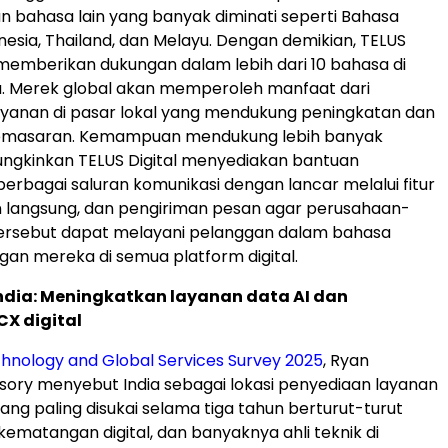
bahasa lain yang banyak diminati seperti Bahasa
nesia, Thailand, dan Melayu. Dengan demikian, TELUS
 memberikan dukungan dalam lebih dari 10 bahasa di
a. Merek global akan memperoleh manfaat dari
yanan di pasar lokal yang mendukung peningkatan dan
emasaran. Kemampuan mendukung lebih banyak
gkinkan TELUS Digital menyediakan bantuan
berbagai saluran komunikasi dengan lancar melalui fitur
n langsung, dan pengiriman pesan agar perusahaan-
ersebut dapat melayani pelanggan dalam bahasa
ggan mereka di semua platform digital.
India: Meningkatkan layanan data AI dan
X digital
hnology and Global Services Survey 2025
, Ryan
isory menyebut India sebagai lokasi penyediaan layanan
ang paling disukai selama tiga tahun berturut-turut
kematangan digital, dan banyaknya ahli teknik di