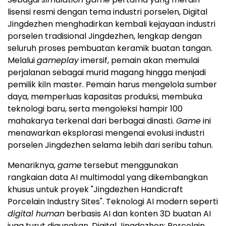
lisensi resmi dengan tema industri porselen, Digital
Jingdezhen menghadirkan kembali kejayaan industri
porselen tradisional Jingdezhen, lengkap dengan
seluruh proses pembuatan keramik buatan tangan.
Melalui
gameplay
imersif, pemain akan memulai
perjalanan sebagai murid magang hingga menjadi
pemilik kiln master. Pemain harus mengelola sumber
daya, memperluas kapasitas produksi, membuka
teknologi baru, serta mengoleksi hampir 100
mahakarya terkenal dari berbagai dinasti.
Game
ini
menawarkan eksplorasi mengenai evolusi industri
porselen Jingdezhen selama lebih dari seribu tahun.
Menariknya,
game
tersebut menggunakan
rangkaian data AI multimodal yang dikembangkan
khusus untuk proyek "Jingdezhen Handicraft
Porcelain Industry Sites". Teknologi AI modern seperti
digital human
berbasis AI dan konten 3D buatan AI
juga turut digunakan. Digital Jingdezhen: Porcelain