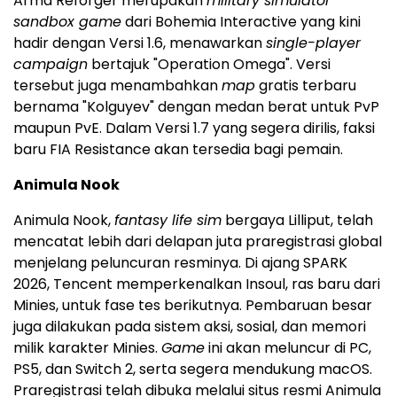
Arma Reforger merupakan
military simulator
sandbox game
dari Bohemia Interactive yang kini
hadir dengan Versi 1.6, menawarkan
single-player
campaign
bertajuk "Operation Omega". Versi
tersebut juga menambahkan
map
gratis terbaru
bernama "Kolguyev" dengan medan berat untuk PvP
maupun PvE. Dalam Versi 1.7 yang segera dirilis, faksi
baru FIA Resistance akan tersedia bagi pemain.
Animula Nook
Animula Nook,
fantasy life sim
bergaya Lilliput, telah
mencatat lebih dari delapan juta praregistrasi global
menjelang peluncuran resminya. Di ajang SPARK
2026, Tencent memperkenalkan Insoul, ras baru dari
Minies, untuk fase tes berikutnya. Pembaruan besar
juga dilakukan pada sistem aksi, sosial, dan memori
milik karakter Minies.
Game
ini akan meluncur di PC,
PS5, dan Switch 2, serta segera mendukung macOS.
Praregistrasi telah dibuka melalui situs resmi Animula