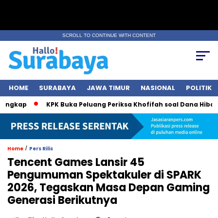
SCROLL TO CONTINUE WITH CONTENT
HOME
SURABAYA
JAWA TIMUR
NASIONAL
POLITIK
KPK Buka Peluang Periksa Khofifah soal Dana Hibah Jatim
/
Home
Pers Rilis
Tencent Games Lansir 45
Pengumuman Spektakuler di SPARK
2026, Tegaskan Masa Depan Gaming
Generasi Berikutnya