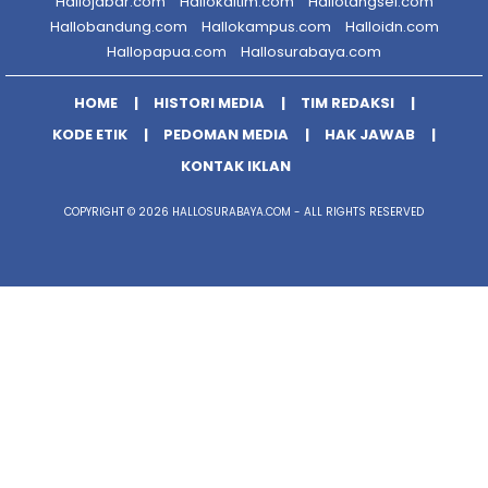
Hallojabar.com
Hallokaltim.com
Hallotangsel.com
Hallobandung.com
Hallokampus.com
Halloidn.com
Hallopapua.com
Hallosurabaya.com
HOME
HISTORI MEDIA
TIM REDAKSI
KODE ETIK
PEDOMAN MEDIA
HAK JAWAB
KONTAK IKLAN
COPYRIGHT © 2026 HALLOSURABAYA.COM - ALL RIGHTS RESERVED