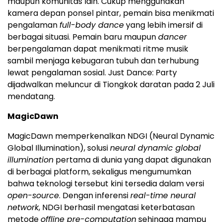
maupun komunitas lain. Cukup menggunakan
kamera depan ponsel pintar, pemain bisa menikmati
pengalaman
full-body dance
yang lebih imersif di
berbagai situasi. Pemain baru maupun
dancer
berpengalaman dapat menikmati ritme musik
sambil menjaga kebugaran tubuh dan terhubung
lewat pengalaman sosial. Just Dance: Party
dijadwalkan meluncur di Tiongkok daratan pada 2 Juli
mendatang.
MagicDawn
MagicDawn memperkenalkan NDGI (Neural Dynamic
Global Illumination), solusi
neural dynamic global
illumination
pertama di dunia yang dapat digunakan
di berbagai platform, sekaligus mengumumkan
bahwa teknologi tersebut kini tersedia dalam versi
open-source
. Dengan inferensi
real-time neural
network
, NDGI berhasil mengatasi keterbatasan
metode
offline pre-computation
sehingga mampu