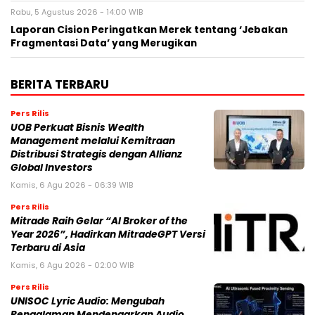
Rabu, 5 Agustus 2026 - 14:00 WIB
Laporan Cision Peringatkan Merek tentang ‘Jebakan
Fragmentasi Data’ yang Merugikan
BERITA TERBARU
Pers Rilis
UOB Perkuat Bisnis Wealth
Management melalui Kemitraan
Distribusi Strategis dengan Allianz
Global Investors
Kamis, 6 Agu 2026 - 06:39 WIB
Pers Rilis
Mitrade Raih Gelar “AI Broker of the
Year 2026”, Hadirkan MitradeGPT Versi
Terbaru di Asia
Kamis, 6 Agu 2026 - 02:00 WIB
Pers Rilis
UNISOC Lyric Audio: Mengubah
Pengalaman Mendengarkan Audio