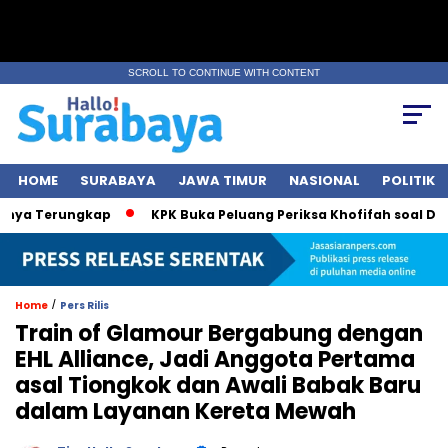
SCROLL TO CONTINUE WITH CONTENT
HOME
SURABAYA
JAWA TIMUR
NASIONAL
POLITIK
 Terungkap
KPK Buka Peluang Periksa Khofifah soal Dana Hi
/
Home
Pers Rilis
Train of Glamour Bergabung dengan
EHL Alliance, Jadi Anggota Pertama
asal Tiongkok dan Awali Babak Baru
dalam Layanan Kereta Mewah