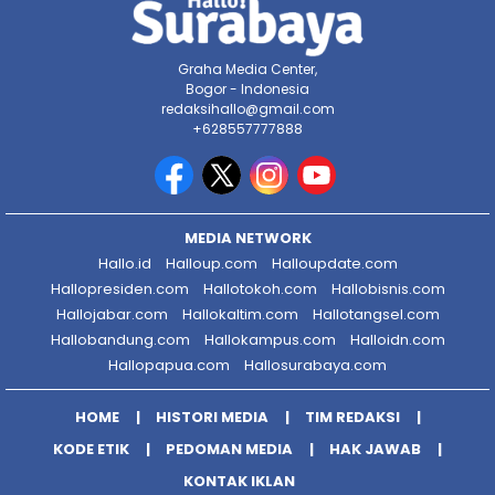
Graha Media Center,
Bogor - Indonesia
redaksihallo@gmail.com
+628557777888
MEDIA NETWORK
Hallo.id
Halloup.com
Halloupdate.com
Hallopresiden.com
Hallotokoh.com
Hallobisnis.com
Hallojabar.com
Hallokaltim.com
Hallotangsel.com
Hallobandung.com
Hallokampus.com
Halloidn.com
Hallopapua.com
Hallosurabaya.com
HOME
HISTORI MEDIA
TIM REDAKSI
KODE ETIK
PEDOMAN MEDIA
HAK JAWAB
KONTAK IKLAN