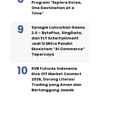
Program “Explore Korea,
One Destination at a
Time”
Synagie Luncurkan Geene
2.0 – BytePlus, SingData,
dan FLY Entertainment
Jadi 12 Mitra Pendiri
Ekosistem “AI Commerce”
Tepercaya
KVB Futures Indonesia
Kick Off Market Connect
2026, Dorong Literasi
Trading yang Aman dan
Bertanggung Jawab