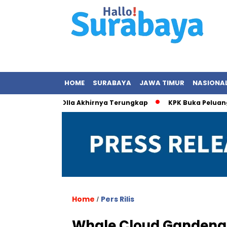
HOME
SURABAYA
JAWA TIMUR
NASIONA
an dengan Olla Akhirnya Terungkap
KPK Buka Peluang Perik
Home
Pers Rilis
/
Whale Cloud Gandeng