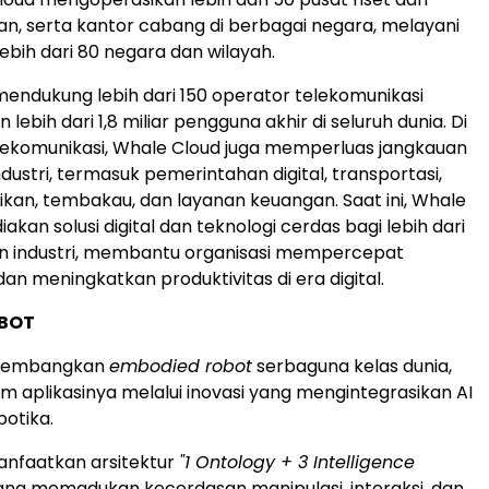
, serta kantor cabang di berbagai negara, melayani
ebih dari 80 negara dan wilayah.
endukung lebih dari 150 operator telekomunikasi
lebih dari 1,8 miliar pengguna akhir di seluruh dunia. Di
elekomunikasi, Whale Cloud juga memperluas jangkauan
dustri, termasuk pemerintahan digital, transportasi,
dikan, tembakau, dan layanan keuangan. Saat ini, Whale
kan solusi digital dan teknologi cerdas bagi lebih dari
n industri, membantu organisasi mempercepat
an meningkatkan produktivitas di era digital.
IBOT
gembangkan
embodied robot
serbaguna kelas dunia,
em aplikasinya melalui inovasi yang mengintegrasikan AI
botika.
faatkan arsitektur
"1 Ontology + 3 Intelligence
ng memadukan kecerdasan manipulasi, interaksi, dan