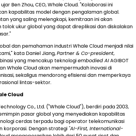
" ujar Ben Zhou, CEO, Whale Cloud. "Kolaborasi ini
n kapabilitas model dengan pengalaman global.
an yang saling melengkapi, kemitraan ini akan
tolok ukur global yang dapat direplikasi dan diskalakan
sar."
obal dan pemahaman industri Whale Cloud menjadi nilai
ami," kata Daniel Jiang,
Partner & Co-president
,
binasi yang mencakup teknologi
embodied AI
AGIBOT
ian Whale Cloud akan mempermudah inovasi di
nisasi, sekaligus mendorong efisiensi dan memperkaya
sional lintas-sektor.
le Cloud
chnology Co., Ltd. ("Whale Cloud"), berdiri pada 2003,
mimpin pasar global yang menyediakan kapabilitas
eknologi cerdas terpadu bagi operator telekomunikasi
 korporasi. Dengan strategi
"AI-First, International-
loud mengoperasikan lebih dari 50 pusat riset dan