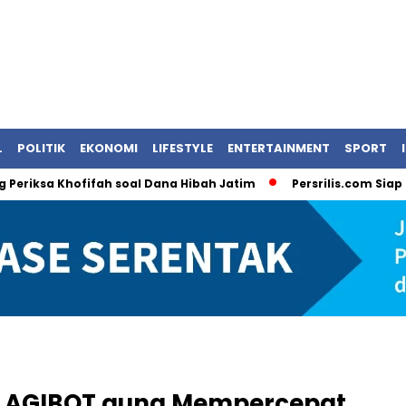
L
POLITIK
EKONOMI
LIFESTYLE
ENTERTAINMENT
SPORT
sa Khofifah soal Dana Hibah Jatim
Persrilis.com Siap Publik
 AGIBOT guna Mempercepat