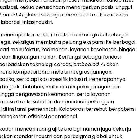
ialisasi, kedua perusahaan menargetkan posisi unggul
bodied AI
global sekaligus membuat tolok ukur kelas
laborasi lintasindustri.
 menempatkan sektor telekomunikasi global sebagai
rategis, sekaligus membuka peluang ekspansi ke berbagai
ai dari manufaktur, keamanan, layanan kesehatan, hingga
k dan lingkungan hunian. Berfungsi sebagai fondasi
 berbasiskan teknologi cerdas,
embodied AI
akan
na kompetisi baru melalui integrasi jaringan,
otika, serta aplikasi spesifik industri. Penerapannya
agai kebutuhan, mulai dari inspeksi jaringan dan
 hingga pengawasan keamanan, serta layanan
 di sektor kesehatan dan panduan pelanggan
I di instansi pemerintah. Kolaborasi tersebut berpotensi
ingkatan efisiensi operasional.
ekadar mencari ruang uji teknologi, namun juga bekerja
kan standar industri dan paradigma global untuk