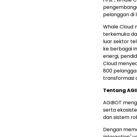
pengembangan
pelanggan di l
Whale Cloud m
terkemuka dan 
luar sektor t
ke berbagai in
energi, pendi
Cloud menyedia
800 pelangga
transformasi d
Tentang AG
AGIBOT men
serta ekosist
dan sistem ro
Dengan meman
Interaction"
ya