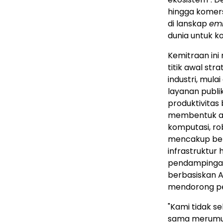
hingga komers
di lanskap
em
dunia untuk ko
Kemitraan ini
titik awal st
industri, mul
layanan publi
produktivitas
membentuk are
komputasi, rob
mencakup berb
infrastruktur
pendampingan
berbasiskan A
mendorong pen
"Kami tidak s
sama merumus