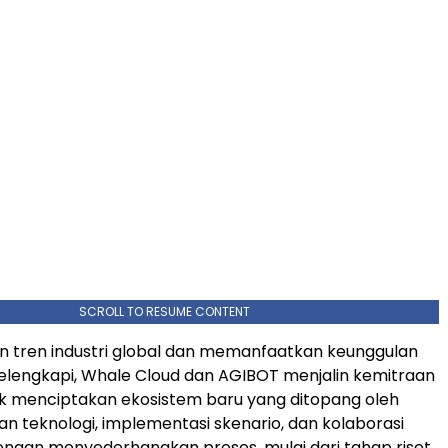
SCROLL TO RESUME CONTENT
n tren industri global dan memanfaatkan keunggulan
elengkapi, Whale Cloud dan AGIBOT menjalin kemitraan
uk menciptakan ekosistem baru yang ditopang oleh
 teknologi, implementasi skenario, dan kolaborasi
engan menyederhanakan proses, mulai dari tahap riset