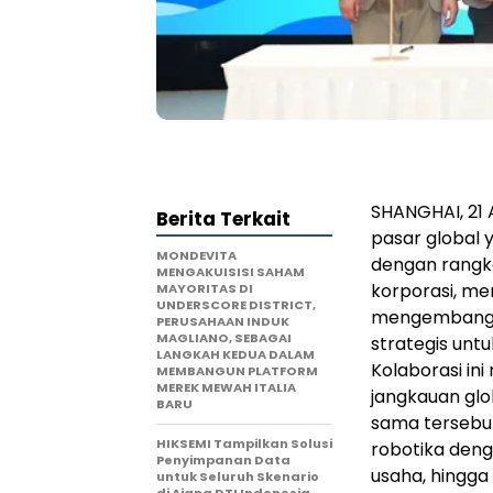
SHANGHAI, 21 
Berita Terkait
pasar global 
MONDEVITA
dengan rangka
MENGAKUISISI SAHAM
korporasi, m
MAYORITAS DI
UNDERSCORE DISTRICT,
mengemban
PERUSAHAAN INDUK
MAGLIANO, SEBAGAI
strategis un
LANGKAH KEDUA DALAM
Kolaborasi in
MEMBANGUN PLATFORM
MEREK MEWAH ITALIA
jangkauan glo
BARU
sama tersebu
HIKSEMI Tampilkan Solusi
robotika den
Penyimpanan Data
usaha, hingga
untuk Seluruh Skenario
di Ajang DTI Indonesia