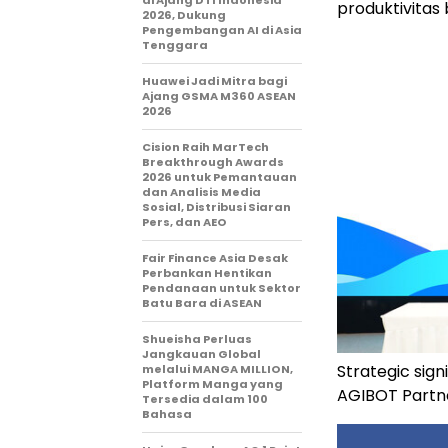
produktivitas
2026, Dukung
Pengembangan AI di Asia
Tenggara
Huawei Jadi Mitra bagi
Ajang GSMA M360 ASEAN
2026
Cision Raih MarTech
Breakthrough Awards
2026 untuk Pemantauan
dan Analisis Media
Sosial, Distribusi Siaran
Pers, dan AEO
Fair Finance Asia Desak
Perbankan Hentikan
Pendanaan untuk Sektor
Batu Bara di ASEAN
Shueisha Perluas
Jangkauan Global
Strategic si
melalui MANGA MILLION,
Platform Manga yang
AGIBOT Partn
Tersedia dalam 100
Bahasa