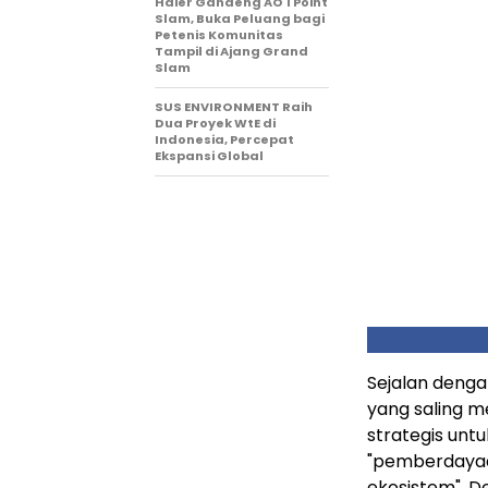
Haier Gandeng AO 1 Point
Slam, Buka Peluang bagi
Petenis Komunitas
Tampil di Ajang Grand
Slam
SUS ENVIRONMENT Raih
Dua Proyek WtE di
Indonesia, Percepat
Ekspansi Global
Sejalan denga
yang saling m
strategis unt
"pemberdayaan
ekosistem". D