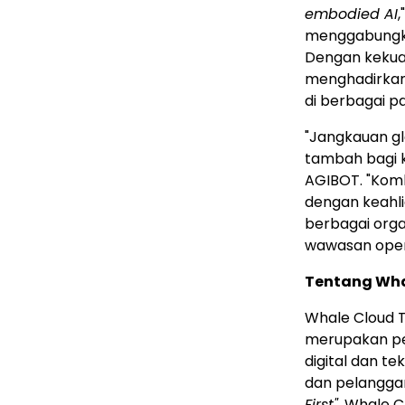
embodied AI
,
menggabungka
Dengan kekuat
menghadirkan 
di berbagai pa
"Jangkauan gl
tambah bagi k
AGIBOT. "Kom
dengan keahl
berbagai orga
wawasan opera
Tentang Wha
Whale Cloud Te
merupakan pe
digital dan t
dan pelanggan
First"
, Whale C