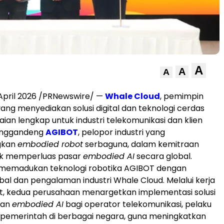
A
A
A
April 2026 /PRNewswire/ —
Whale Cloud
, pemimpin
yang menyediakan solusi digital dan teknologi cerdas
ian lengkap untuk industri telekomunikasi dan klien
enggandeng
AGIBOT
, pelopor industri yang
gkan
embodied robot
serbaguna, dalam kemitraan
tuk memperluas pasar
embodied AI
secara global.
i memadukan teknologi robotika AGIBOT dengan
bal dan pengalaman industri Whale Cloud. Melalui kerja
t, kedua perusahaan menargetkan implementasi solusi
gan
embodied AI
bagi operator telekomunikasi, pelaku
 pemerintah di berbagai negara, guna meningkatkan