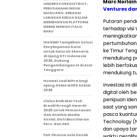
Marc Norlain
UNDERSCORE DISTRICT,
Ventures dan
PERUSAHAAN INDUK
MAGLIANO, SEBAGAI
LANGKAH KEDUA DALAM
Putaran pend
MEMBANGUN PLATFORM
MEREK MEWAH ITALIA
terhadap visi
BARU
meningkatkan 
HIKSEMI Tampilkan Solusi
pertumbuhan 
Penyimpanan Data
ke Timur Teng
untuk Seluruh Skenario
di Ajang DTI Indonesia
mendukung pe
2026, Dukung
lebih berfoku
Pengembangan AI di Asia
Tenggara
mendukung tuj
Huawei Jadi Mitra bagi
Investasi ini 
Ajang GSMA M360 ASEAN
2026
digital oleh 
penipuan iden
Cision Raih MarTech
Breakthrough Awards
saat yang sa
2026 untuk Pemantauan
pasca kuantum
dan Analisis Media
Sosial, Distribusi Siaran
Technology (N
Pers, dan AEO
dan upaya tan
Fair Finance Asia Desak
waktu perali