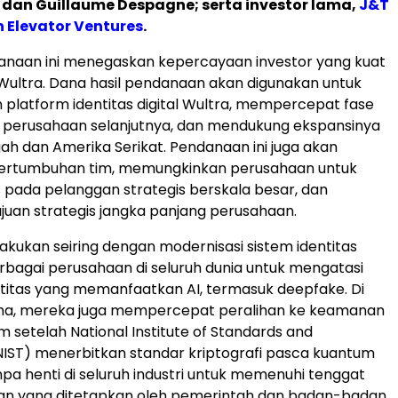
 dan Guillaume Despagne; serta investor lama,
J&T
 Elevator Ventures
.
anaan ini menegaskan kepercayaan investor yang kuat
 Wultra. Dana hasil pendanaan akan digunakan untuk
platform identitas digital Wultra, mempercepat fase
perusahaan selanjutnya, dan mendukung ekspansinya
ah dan Amerika Serikat. Pendanaan ini juga akan
rtumbuhan tim, memungkinkan perusahaan untuk
s pada pelanggan strategis berskala besar, dan
uan strategis jangka panjang perusahaan.
dilakukan seiring dengan modernisasi sistem identitas
berbagai perusahaan di seluruh dunia untuk mengatasi
titas yang memanfaatkan AI, termasuk deepfake. Di
ma, mereka juga mempercepat peralihan ke keamanan
 setelah National Institute of Standards and
IST) menerbitkan standar kriptografi pasca kuantum
pa henti di seluruh industri untuk memenuhi tenggat
han yang ditetapkan oleh pemerintah dan badan-badan