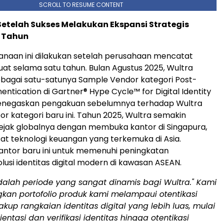
SCROLL TO RESUME CONTENT
etelah Sukses Melakukan Ekspansi Strategis
 Tahun
naan ini dilakukan setelah perusahaan mencatat
kuat selama satu tahun. Bulan Agustus 2025, Wultra
bagai satu-satunya Sample Vendor kategori Post-
ntication di Gartner® Hype Cycle™ for Digital Identity
enegaskan pengakuan sebelumnya terhadap Wultra
or kategori baru ini. Tahun 2025, Wultra semakin
ejak globalnya dengan membuka kantor di Singapura,
sat teknologi keuangan yang terkemuka di Asia.
ntor baru ini untuk memenuhi peningkatan
lusi identitas digital modern di kawasan ASEAN.
dalah periode yang sangat dinamis bagi Wultra." Kami
n portofolio produk kami melampaui otentikasi
up rangkaian identitas digital yang lebih luas, mulai
ientasi dan verifikasi identitas hingga otentikasi