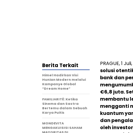
PRAGUE
,
1 Juli
Berita Terkait
solusi otent
Himel Hadirkan Visi
bank dan per
Hunian Modern melalui
mengumumkan
Kampanye Global
“Dream Home”
€6,8 juta.
Se
membantu l
FAMILIARITÉ: Ketika
Sinema dan Sastra
mengganti m
Bertemu dalam Sebuah
kuantum yan
Karya Puitis
dan pengala
MONDEVITA
oleh investo
MENGAKUISISI SAHAM
MAYORITAS DI