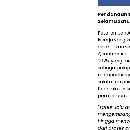
Pendanaan S
Selama Satu
Putaran penda
kinerja yang 
dinobatkan se
Quantum Authe
2025, yang m
sebagai pelop
memperluas j
salah satu pu
Pembukaan ka
permintaan so
"Tahun lalu a
mengembangka
hingga mencak
dari proses or