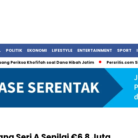
L
POLITIK
EKONOMI
LIFESTYLE
ENTERTAINMENT
SPORT
eriksa Khofifah soal Dana Hibah Jatim
Persrilis.com Siap Pu
a Seri A Senilai €6,8 Juta