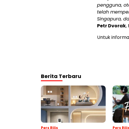
pengguna, oto
telah memper
Singapura, dan
Petr Dvorak
,
Untuk informas
Berita Terbaru
Pers Rilis
Pers Rili