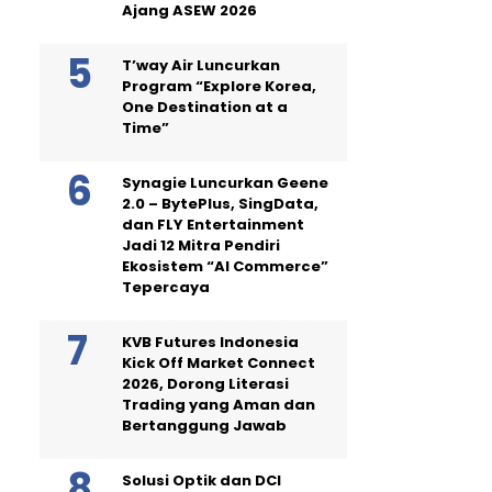
Ajang ASEW 2026
T’way Air Luncurkan
Program “Explore Korea,
One Destination at a
Time”
Synagie Luncurkan Geene
2.0 – BytePlus, SingData,
dan FLY Entertainment
Jadi 12 Mitra Pendiri
Ekosistem “AI Commerce”
Tepercaya
KVB Futures Indonesia
Kick Off Market Connect
2026, Dorong Literasi
Trading yang Aman dan
Bertanggung Jawab
Solusi Optik dan DCI