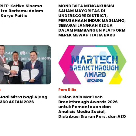
RITÉ: Ketika Sinema
MONDEVITA MENGAKUISISI
stra Bertemu dalam
SAHAM MAYORITAS DI
Karya Puitis
UNDERSCORE DISTRICT,
PERUSAHAAN INDUK MAGLIANO,
SEBAGAI LANGKAH KEDUA
DALAM MEMBANGUN PLATFORM
MEREK MEWAH ITALIA BARU
s
Pers Rilis
Jadi Mitra bagi Ajang
Cision Raih MarTech
360 ASEAN 2026
Breakthrough Awards 2026
untuk Pemantauan dan
Analisis Media Sosial,
Distribusi Siaran Pers, dan AEO