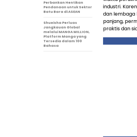
Perbankan Hentikan
industri. Kar
Pendanaan untuk Sektor
Batu Bara di ASEAN
dan lembaga 
panjang, permi
Shueisha Perluas
Jangkauan Global
praktis dan s
melalui MANGA MILLION,
Platform Manga yang
Tersedia dalam 100
Bahasa