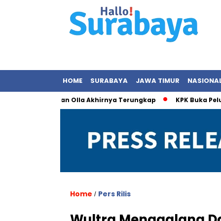
HOME
SURABAYA
JAWA TIMUR
NASIONA
bungan dengan Olla Akhirnya Terungkap
KPK Buka Peluang P
Home
Pers Rilis
/
Wultra Menggalang Dan