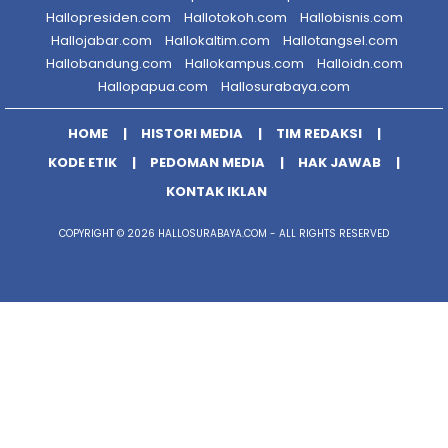
Hallopresiden.com
Hallotokoh.com
Hallobisnis.com
Hallojabar.com
Hallokaltim.com
Hallotangsel.com
Hallobandung.com
Hallokampus.com
Halloidn.com
Hallopapua.com
Hallosurabaya.com
HOME
HISTORI MEDIA
TIM REDAKSI
KODE ETIK
PEDOMAN MEDIA
HAK JAWAB
KONTAK IKLAN
COPYRIGHT © 2026 HALLOSURABAYA.COM - ALL RIGHTS RESERVED