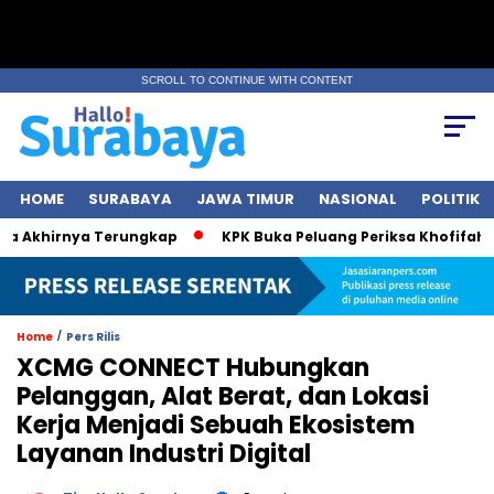
SCROLL TO CONTINUE WITH CONTENT
HOME
SURABAYA
JAWA TIMUR
NASIONAL
POLITIK
Akhirnya Terungkap
KPK Buka Peluang Periksa Khofifah soa
/
Home
Pers Rilis
XCMG CONNECT Hubungkan
Pelanggan, Alat Berat, dan Lokasi
Kerja Menjadi Sebuah Ekosistem
Layanan Industri Digital