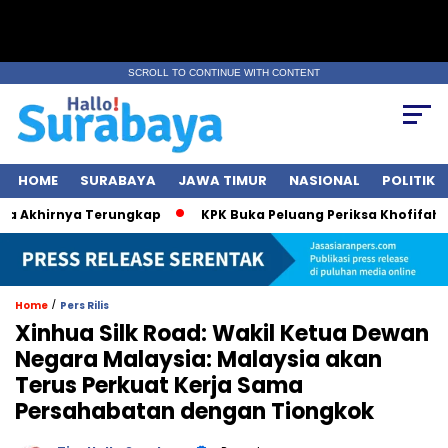
SCROLL TO CONTINUE WITH CONTENT
HOME
SURABAYA
JAWA TIMUR
NASIONAL
POLITIK
 Akhirnya Terungkap
KPK Buka Peluang Periksa Khofifah soa
/
Home
Pers Rilis
Xinhua Silk Road: Wakil Ketua Dewan
Negara Malaysia: Malaysia akan
Terus Perkuat Kerja Sama
Persahabatan dengan Tiongkok