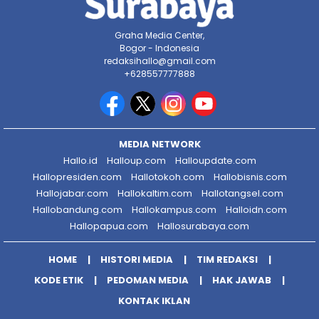
Graha Media Center,
Bogor - Indonesia
redaksihallo@gmail.com
+628557777888
MEDIA NETWORK
Hallo.id
Halloup.com
Halloupdate.com
Hallopresiden.com
Hallotokoh.com
Hallobisnis.com
Hallojabar.com
Hallokaltim.com
Hallotangsel.com
Hallobandung.com
Hallokampus.com
Halloidn.com
Hallopapua.com
Hallosurabaya.com
HOME
HISTORI MEDIA
TIM REDAKSI
KODE ETIK
PEDOMAN MEDIA
HAK JAWAB
KONTAK IKLAN