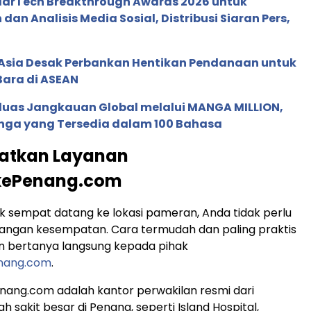
 MarTech Breakthrough Awards 2026 untuk
an Analisis Media Sosial, Distribusi Siaran Pers,
e Asia Desak Perbankan Hentikan Pendanaan untuk
Bara di ASEAN
rluas Jangkauan Global melalui MANGA MILLION,
nga yang Tersedia dalam 100 Bahasa
aatkan Layanan
kePenang.com
ak sempat datang ke lokasi pameran, Anda tidak perlu
langan kesempatan. Cara termudah dan paling praktis
n bertanya langsung kepada pihak
nang.com
.
ang.com adalah kantor perwakilan resmi dari
 sakit besar di Penang, seperti Island Hospital,