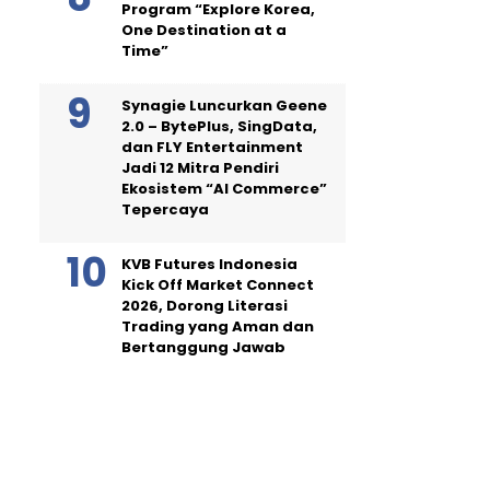
Program “Explore Korea,
One Destination at a
Time”
Synagie Luncurkan Geene
2.0 – BytePlus, SingData,
dan FLY Entertainment
Jadi 12 Mitra Pendiri
Ekosistem “AI Commerce”
Tepercaya
KVB Futures Indonesia
Kick Off Market Connect
2026, Dorong Literasi
Trading yang Aman dan
Bertanggung Jawab