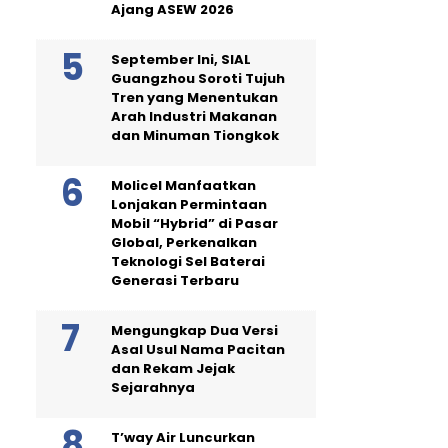
Ajang ASEW 2026
September Ini, SIAL
Guangzhou Soroti Tujuh
Tren yang Menentukan
Arah Industri Makanan
dan Minuman Tiongkok
Molicel Manfaatkan
Lonjakan Permintaan
Mobil “Hybrid” di Pasar
Global, Perkenalkan
Teknologi Sel Baterai
Generasi Terbaru
Mengungkap Dua Versi
Asal Usul Nama Pacitan
dan Rekam Jejak
Sejarahnya
T’way Air Luncurkan