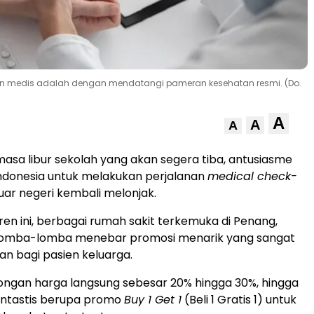
iskon medis adalah dengan mendatangi pameran kesehatan resmi. (Do.
A
A
A
a libur sekolah yang akan segera tiba, antusiasme
ndonesia untuk melakukan perjalanan
medical check-
uar negeri kembali melonjak.
en ini, berbagai rumah sakit terkemuka di Penang,
rlomba-lomba menebar promosi menarik yang sangat
n bagi pasien keluarga.
tongan harga langsung sebesar 20% hingga 30%, hingga
ntastis berupa promo
Buy 1 Get 1
(Beli 1 Gratis 1) untuk