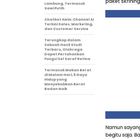
paket skrinin
Lambung, Termasuk
Sawi Putih
Chatbot Aivia: Channel AI
Terkini Sales, Marketing,
dan Customer Service
Terungkap dalam
Sebuah Hasil Studi
Terbaru, Olahraga
Dapat Pertahankan
Fungsi Sel Saraf Retina
Termasuk Makan Berat
di Malam Hari, 5 Gaya
Hidup yang
Menyebabkan Berat
Badan Naik
Namun sayangn
begitu saja.