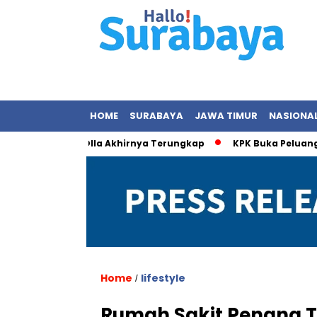
HOME
SURABAYA
JAWA TIMUR
NASIONA
an dengan Olla Akhirnya Terungkap
KPK Buka Peluang Periks
Home
lifestyle
/
Rumah Sakit Penang T