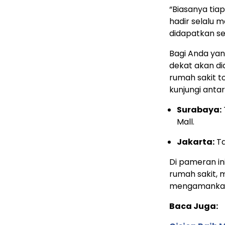
“Biasanya tia
hadir selalu 
didapatkan se
Bagi Anda yan
dekat akan d
rumah sakit t
kunjungi antara
Surabaya:
Mall.
Jakarta:
Ta
Di pameran in
rumah sakit,
mengamankan 
Baca Juga: