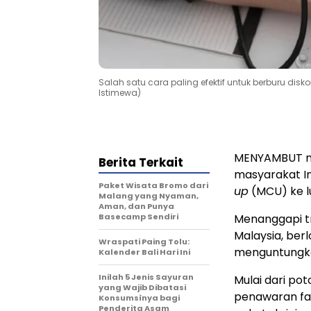
Salah satu cara paling efektif untuk berburu d
Istimewa)
MENYAMBUT mas
Berita Terkait
masyarakat I
Paket Wisata Bromo dari
up
(MCU) ke l
Malang yang Nyaman,
Aman, dan Punya
Basecamp Sendiri
Menanggapi tr
Malaysia, be
Wraspati Paing Tolu:
menguntungka
Kalender Bali Hari Ini
Inilah 5 Jenis Sayuran
Mulai dari po
yang Wajib Dibatasi
penawaran fa
Konsumsìnya bagi
Penderita Asam