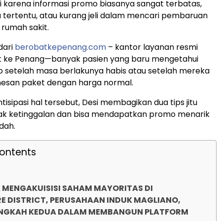
karena informasi promo biasanya sangat terbatas,
a tertentu, atau kurang jeli dalam mencari pembaruan
k rumah sakit.
dari
berobatkepenang.com
– kantor layanan resmi
t ke Penang—banyak pasien yang baru mengetahui
 setelah masa berlakunya habis atau setelah mereka
mesan paket dengan harga normal.
isipasi hal tersebut, Desi membagikan dua tips jitu
dak ketinggalan dan bisa mendapatkan promo menarik
dah.
Contents
MENGAKUISISI SAHAM MAYORITAS DI
 DISTRICT, PERUSAHAAN INDUK MAGLIANO,
ANGKAH KEDUA DALAM MEMBANGUN PLATFORM