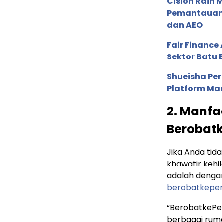
Cision Raih
Pemantauan d
dan AEO
Fair Financ
Sektor Batu 
Shueisha Pe
Platform Ma
2. Manf
Berobat
Jika Anda tid
khawatir kehi
adalah denga
berobatkepe
“BerobatkePen
berbagai rumah