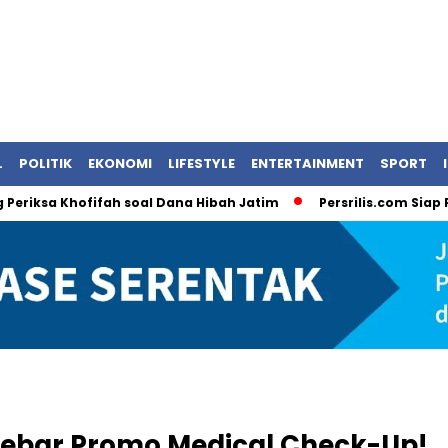
L
POLITIK
EKONOMI
LIFESTYLE
ENTERTAINMENT
SPORT
a Khofifah soal Dana Hibah Jatim
Persrilis.com Siap Publik
ebar Promo Medical Check-Up!