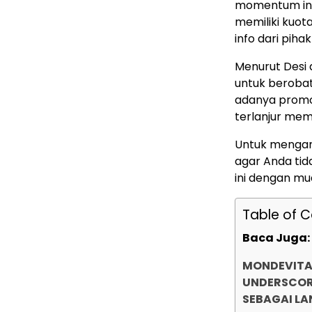
momentum ini 
memiliki kuot
info dari piha
Menurut Desi 
untuk beroba
adanya promo
terlanjur me
Untuk mengant
agar Anda ti
ini dengan mu
Table of 
Baca Juga:
MONDEVITA 
UNDERSCORE
SEBAGAI L