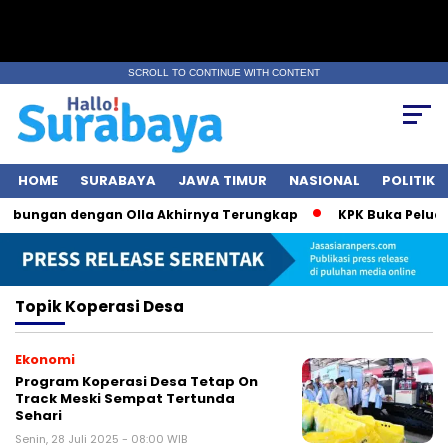
SCROLL TO CONTINUE WITH CONTENT
HOME
SURABAYA
JAWA TIMUR
NASIONAL
POLITIK
Hubungan dengan Olla Akhirnya Terungkap
KPK Buka Peluang
Topik
Koperasi Desa
Ekonomi
Program Koperasi Desa Tetap On
Track Meski Sempat Tertunda
Sehari
Senin, 28 Juli 2025 - 08:00 WIB