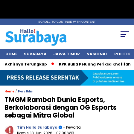
SCROLL TO CONTINUE WITH CONTENT
HOME
SURABAYA
JAWA TIMUR
NASIONAL
POLITIK
Akhirnya Terungkap
KPK Buka Peluang Periksa Khofifah soal
/
Home
Pers Rilis
TMGM Rambah Dunia Esports,
Berkolaborasi dengan OG Esports
sebagai Mitra Global
Tim Hallo Surabaya
- Pewarta
Kamis, 18 Juni 2026
- 07:00 WIB