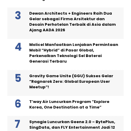
Dewan Architects + Engineers Raih Dua
Gelar sebagai Firma Arsitektur dan
Desain Perhotelan Terbaik di Asia dalam
Ajang AADA 2026
Molicel Manfaatkan Lonjakan Permintaan
Mobil “Hybrid” di Pasar Global,
Perkenalkan Teknologi Sel Baterai
Generasi Terbaru
Gravity Game Unite (GGU) Sukses Gelar
“Ragnarok Zero: Global European User
Meetup”!
T’way Air Luncurkan Program “Explore
Korea, One Destination at a Time”
Synagie Luncurkan Geene 2.0 – BytePlus,
SingData, dan FLY Entertainment Jadi 12