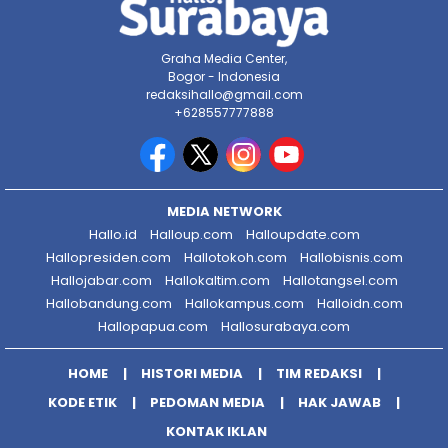
Graha Media Center,
Bogor - Indonesia
redaksihallo@gmail.com
+628557777888
MEDIA NETWORK
Hallo.id
Halloup.com
Halloupdate.com
Hallopresiden.com
Hallotokoh.com
Hallobisnis.com
Hallojabar.com
Hallokaltim.com
Hallotangsel.com
Hallobandung.com
Hallokampus.com
Halloidn.com
Hallopapua.com
Hallosurabaya.com
HOME
HISTORI MEDIA
TIM REDAKSI
KODE ETIK
PEDOMAN MEDIA
HAK JAWAB
KONTAK IKLAN